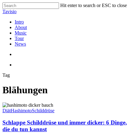
Skip
Hit enter to search or ESC to close
to
Close
Tavisio
main
Search
content
search
Menu
Intro
About
Music
Tour
News
search
Menu
Tag
Blähungen
Schlappe
Schilddrüse
Diät
Hashimoto
Schilddrüse
und
immer
Schlappe Schilddrüse und immer dicker: 6 Dinge,
dicker:
die du tun kannst
6