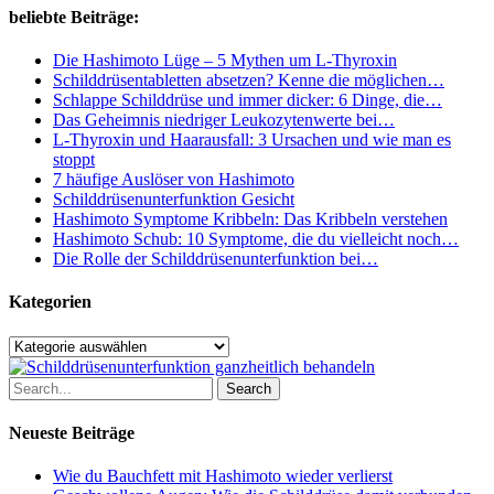
Dinge,
beliebte Beiträge:
die
du
Die Hashimoto Lüge – 5 Mythen um L-Thyroxin
tun
Schilddrüsentabletten absetzen? Kenne die möglichen…
kannst
Schlappe Schilddrüse und immer dicker: 6 Dinge, die…
Das Geheimnis niedriger Leukozytenwerte bei…
L-Thyroxin und Haarausfall: 3 Ursachen und wie man es
stoppt
7 häufige Auslöser von Hashimoto
Schilddrüsenunterfunktion Gesicht
Hashimoto Symptome Kribbeln: Das Kribbeln verstehen
Hashimoto Schub: 10 Symptome, die du vielleicht noch…
Die Rolle der Schilddrüsenunterfunktion bei…
Kategorien
Kategorien
Search
Neueste Beiträge
Wie du Bauchfett mit Hashimoto wieder verlierst