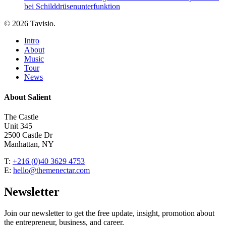
bei Schilddrüsenunterfunktion
© 2026 Tavisio.
Close
Intro
Menu
About
Music
Tour
News
About Salient
The Castle
Unit 345
2500 Castle Dr
Manhattan, NY
T:
+216 (0)40 3629 4753
E:
hello@themenectar.com
Newsletter
Join our newsletter to get the free update, insight, promotion about
the entrepreneur, business, and career.