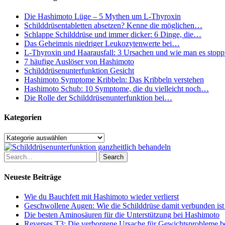
Dinge,
die
Die Hashimoto Lüge – 5 Mythen um L-Thyroxin
du
Schilddrüsentabletten absetzen? Kenne die möglichen…
tun
Schlappe Schilddrüse und immer dicker: 6 Dinge, die…
kannst
Das Geheimnis niedriger Leukozytenwerte bei…
L-Thyroxin und Haarausfall: 3 Ursachen und wie man es stopp
7 häufige Auslöser von Hashimoto
Schilddrüsenunterfunktion Gesicht
Hashimoto Symptome Kribbeln: Das Kribbeln verstehen
Hashimoto Schub: 10 Symptome, die du vielleicht noch…
Die Rolle der Schilddrüsenunterfunktion bei…
Kategorien
Kategorien
Search
Neueste Beiträge
Wie du Bauchfett mit Hashimoto wieder verlierst
Geschwollene Augen: Wie die Schilddrüse damit verbunden ist
Die besten Aminosäuren für die Unterstützung bei Hashimoto
Reverses T3: Die verborgene Ursache für Gewichtsprobleme be