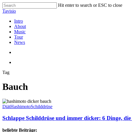
Skip
Hit enter to search or ESC to close
to
Close
Tavisio
main
Search
content
search
Menu
Intro
About
Music
Tour
News
search
Menu
Tag
Bauch
Schlappe
Schilddrüse
Diät
Hashimoto
Schilddrüse
und
immer
Schlappe Schilddrüse und immer dicker: 6 Dinge, die
dicker:
6
beliebte Beiträge: