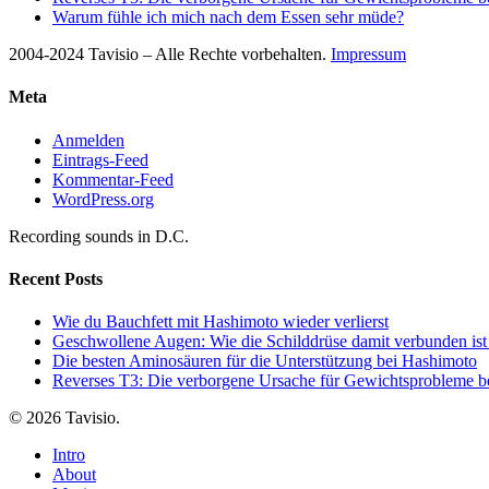
Warum fühle ich mich nach dem Essen sehr müde?
2004-2024 Tavisio – Alle Rechte vorbehalten.
Impressum
Meta
Anmelden
Eintrags-Feed
Kommentar-Feed
WordPress.org
Recording sounds in D.C.
Recent Posts
Wie du Bauchfett mit Hashimoto wieder verlierst
Geschwollene Augen: Wie die Schilddrüse damit verbunden ist
Die besten Aminosäuren für die Unterstützung bei Hashimoto
Reverses T3: Die verborgene Ursache für Gewichtsprobleme be
© 2026 Tavisio.
Close
Intro
Menu
About