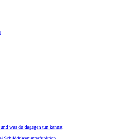
t
 und was du dagegen tun kannst
i Schilddrüsenunterfunktion