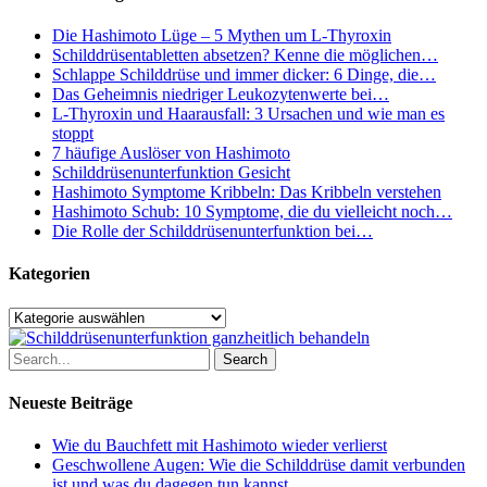
Die Hashimoto Lüge – 5 Mythen um L-Thyroxin
Schilddrüsentabletten absetzen? Kenne die möglichen…
Schlappe Schilddrüse und immer dicker: 6 Dinge, die…
Das Geheimnis niedriger Leukozytenwerte bei…
L-Thyroxin und Haarausfall: 3 Ursachen und wie man es
stoppt
7 häufige Auslöser von Hashimoto
Schilddrüsenunterfunktion Gesicht
Hashimoto Symptome Kribbeln: Das Kribbeln verstehen
Hashimoto Schub: 10 Symptome, die du vielleicht noch…
Die Rolle der Schilddrüsenunterfunktion bei…
Kategorien
Kategorien
Search
Neueste Beiträge
Wie du Bauchfett mit Hashimoto wieder verlierst
Geschwollene Augen: Wie die Schilddrüse damit verbunden
ist und was du dagegen tun kannst