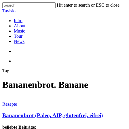
Skip
Hit enter to search or ESC to close
to
Close
Tavisio
main
Search
content
search
Menu
Intro
About
Music
Tour
News
search
Menu
Tag
Bananenbrot. Banane
Bananenbrot
(Paleo,
Rezepte
AIP,
glutenfrei,
Bananenbrot (Paleo, AIP, glutenfrei, eifrei)
eifrei)
beliebte Beiträge: