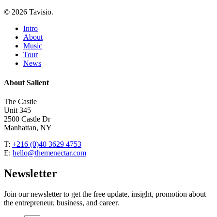
© 2026 Tavisio.
Close
Intro
Menu
About
Music
Tour
News
About Salient
The Castle
Unit 345
2500 Castle Dr
Manhattan, NY
T:
+216 (0)40 3629 4753
E:
hello@themenectar.com
Newsletter
Join our newsletter to get the free update, insight, promotion about
the entrepreneur, business, and career.