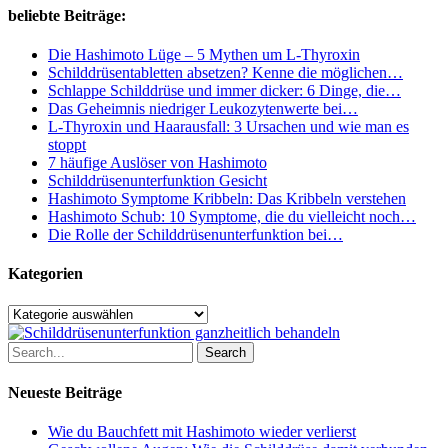
Dinge,
beliebte Beiträge:
die
du
Die Hashimoto Lüge – 5 Mythen um L-Thyroxin
tun
Schilddrüsentabletten absetzen? Kenne die möglichen…
kannst
Schlappe Schilddrüse und immer dicker: 6 Dinge, die…
Das Geheimnis niedriger Leukozytenwerte bei…
L-Thyroxin und Haarausfall: 3 Ursachen und wie man es
stoppt
7 häufige Auslöser von Hashimoto
Schilddrüsenunterfunktion Gesicht
Hashimoto Symptome Kribbeln: Das Kribbeln verstehen
Hashimoto Schub: 10 Symptome, die du vielleicht noch…
Die Rolle der Schilddrüsenunterfunktion bei…
Kategorien
Kategorien
Search
Neueste Beiträge
Wie du Bauchfett mit Hashimoto wieder verlierst