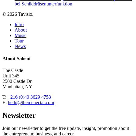
bei Schilddrüsenunterfunktion
© 2026 Tavisio.
Close
Intro
Menu
About
Music
Tour
News
About Salient
The Castle
Unit 345
2500 Castle Dr
Manhattan, NY
T:
+216 (0)40 3629 4753
E:
hello@themenectar.com
Newsletter
Join our newsletter to get the free update, insight, promotion about
the entrepreneur, business, and career.