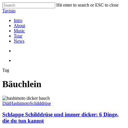
Skip
Hit enter to search or ESC to close
to
Close
Tavisio
main
Search
content
search
Menu
Intro
About
Music
Tour
News
search
Menu
Tag
Bäuchlein
Schlappe
Schilddrüse
Diät
Hashimoto
Schilddrüse
und
immer
Schlappe Schilddrüse und immer dicker: 6 Dinge,
dicker:
die du tun kannst
6