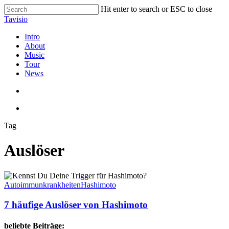
Skip
Hit enter to search or ESC to close
to
Close
Tavisio
main
Search
content
search
Menu
Intro
About
Music
Tour
News
search
Menu
Tag
Auslöser
7
häufige
Autoimmunkrankheiten
Hashimoto
Auslöser
von
7 häufige Auslöser von Hashimoto
Hashimoto
beliebte Beiträge: