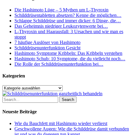
Die Hashimoto Lüge – 5 Mythen um L-Thyroxin
Schilddrüsentabletten absetzen? Kenne die möglichen…
Schlappe Schilddrüse und immer dicker: 6 Dinge, die…
Das Geheimnis niedriger Leukozytenwerte bei…
L-Thyroxin und Haarausfall: 3 Ursachen und wie man es
stoppt
7 häufige Auslöser von Hashimoto
Schilddrüsenunterfunktion Gesicht
Hashimoto Symptome Kribbeln: Das Kribbeln verstehen
Hashimoto Schub: 10 Symptome, die du vielleicht noch…
Die Rolle der Schilddrüsenunterfunktion bei…
Kategorien
Kategorien
Search
Neueste Beiträge
Wie du Bauchfett mit Hashimoto wieder verlierst
Geschwollene Augen: Wie die Schilddrüse damit verbunden
ist und was du dagegen tun kannst