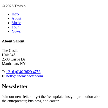
© 2026 Tavisio.
Close
Intro
Menu
About
Music
Tour
News
About Salient
The Castle
Unit 345
2500 Castle Dr
Manhattan, NY
T:
+216 (0)40 3629 4753
E:
hello@themenectar.com
Newsletter
Join our newsletter to get the free update, insight, promotion about
the entrepreneur, business, and career.