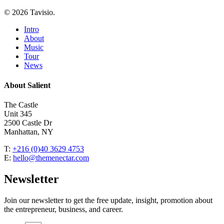
© 2026 Tavisio.
Close
Intro
Menu
About
Music
Tour
News
About Salient
The Castle
Unit 345
2500 Castle Dr
Manhattan, NY
T:
+216 (0)40 3629 4753
E:
hello@themenectar.com
Newsletter
Join our newsletter to get the free update, insight, promotion about
the entrepreneur, business, and career.