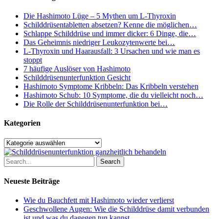
Die Hashimoto Lüge – 5 Mythen um L-Thyroxin
Schilddrüsentabletten absetzen? Kenne die möglichen…
Schlappe Schilddrüse und immer dicker: 6 Dinge, die…
Das Geheimnis niedriger Leukozytenwerte bei…
L-Thyroxin und Haarausfall: 3 Ursachen und wie man es
stoppt
7 häufige Auslöser von Hashimoto
Schilddrüsenunterfunktion Gesicht
Hashimoto Symptome Kribbeln: Das Kribbeln verstehen
Hashimoto Schub: 10 Symptome, die du vielleicht noch…
Die Rolle der Schilddrüsenunterfunktion bei…
Kategorien
Kategorien
Search
Neueste Beiträge
Wie du Bauchfett mit Hashimoto wieder verlierst
Geschwollene Augen: Wie die Schilddrüse damit verbunden
ist und was du dagegen tun kannst