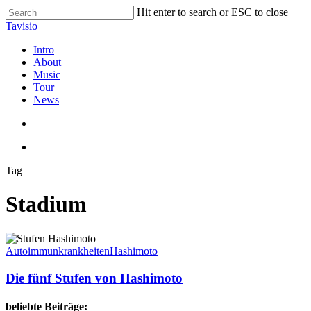
Skip
Hit enter to search or ESC to close
to
Close
Tavisio
main
Search
content
search
Menu
Intro
About
Music
Tour
News
search
Menu
Tag
Stadium
Die
fünf
Autoimmunkrankheiten
Hashimoto
Stufen
von
Die fünf Stufen von Hashimoto
Hashimoto
beliebte Beiträge: