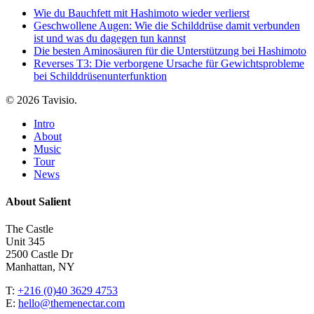
Wie du Bauchfett mit Hashimoto wieder verlierst
Geschwollene Augen: Wie die Schilddrüse damit verbunden
ist und was du dagegen tun kannst
Die besten Aminosäuren für die Unterstützung bei Hashimoto
Reverses T3: Die verborgene Ursache für Gewichtsprobleme
bei Schilddrüsenunterfunktion
© 2026 Tavisio.
Close
Intro
Menu
About
Music
Tour
News
About Salient
The Castle
Unit 345
2500 Castle Dr
Manhattan, NY
T:
+216 (0)40 3629 4753
E:
hello@themenectar.com