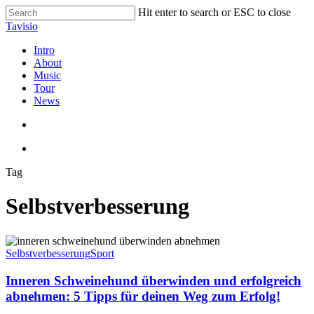
Skip
Hit enter to search or ESC to close
to
Close
Tavisio
main
Search
content
search
Menu
Intro
About
Music
Tour
News
search
Menu
Tag
Selbstverbesserung
Inneren
Schweinehund
Selbstverbesserung
Sport
überwinden
und
Inneren Schweinehund überwinden und erfolgreich
erfolgreich
abnehmen: 5 Tipps für deinen Weg zum Erfolg!
abnehmen: