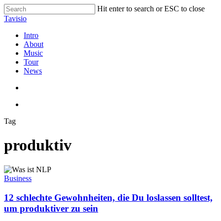
Skip
Hit enter to search or ESC to close
to
Close
Tavisio
main
Search
content
search
Menu
Intro
About
Music
Tour
News
search
Menu
Tag
produktiv
12
schlechte
Business
Gewohnheiten,
die
12 schlechte Gewohnheiten, die Du loslassen solltest,
Du
um produktiver zu sein
loslassen