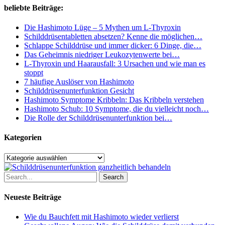
solltest,
beliebte Beiträge:
um
produktiver
Die Hashimoto Lüge – 5 Mythen um L-Thyroxin
zu
Schilddrüsentabletten absetzen? Kenne die möglichen…
sein
Schlappe Schilddrüse und immer dicker: 6 Dinge, die…
Das Geheimnis niedriger Leukozytenwerte bei…
L-Thyroxin und Haarausfall: 3 Ursachen und wie man es
stoppt
7 häufige Auslöser von Hashimoto
Schilddrüsenunterfunktion Gesicht
Hashimoto Symptome Kribbeln: Das Kribbeln verstehen
Hashimoto Schub: 10 Symptome, die du vielleicht noch…
Die Rolle der Schilddrüsenunterfunktion bei…
Kategorien
Kategorien
Search
Neueste Beiträge
Wie du Bauchfett mit Hashimoto wieder verlierst