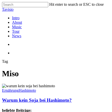
Skip
Hit enter to search or ESC to close
to
Close
Tavisio
main
Search
content
search
Menu
Intro
About
Music
Tour
News
search
Menu
Tag
Miso
Warum
kein
Ernährung
Hashimoto
Soja
bei
Warum kein Soja bei Hashimoto?
Hashimoto?
beliebte Beiträge: