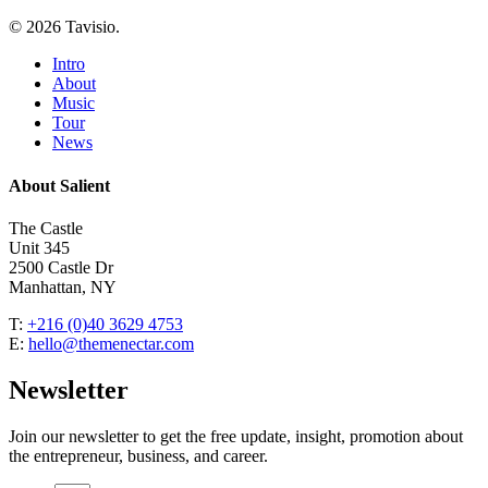
© 2026 Tavisio.
Close
Intro
Menu
About
Music
Tour
News
About Salient
The Castle
Unit 345
2500 Castle Dr
Manhattan, NY
T:
+216 (0)40 3629 4753
E:
hello@themenectar.com
Newsletter
Join our newsletter to get the free update, insight, promotion about
the entrepreneur, business, and career.