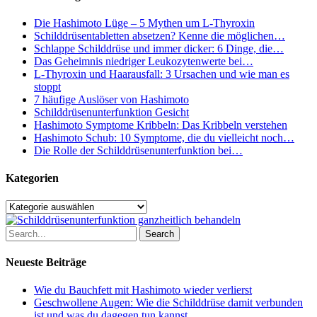
Die Hashimoto Lüge – 5 Mythen um L-Thyroxin
Schilddrüsentabletten absetzen? Kenne die möglichen…
Schlappe Schilddrüse und immer dicker: 6 Dinge, die…
Das Geheimnis niedriger Leukozytenwerte bei…
L-Thyroxin und Haarausfall: 3 Ursachen und wie man es
stoppt
7 häufige Auslöser von Hashimoto
Schilddrüsenunterfunktion Gesicht
Hashimoto Symptome Kribbeln: Das Kribbeln verstehen
Hashimoto Schub: 10 Symptome, die du vielleicht noch…
Die Rolle der Schilddrüsenunterfunktion bei…
Kategorien
Kategorien
Search
Neueste Beiträge
Wie du Bauchfett mit Hashimoto wieder verlierst
Geschwollene Augen: Wie die Schilddrüse damit verbunden
ist und was du dagegen tun kannst