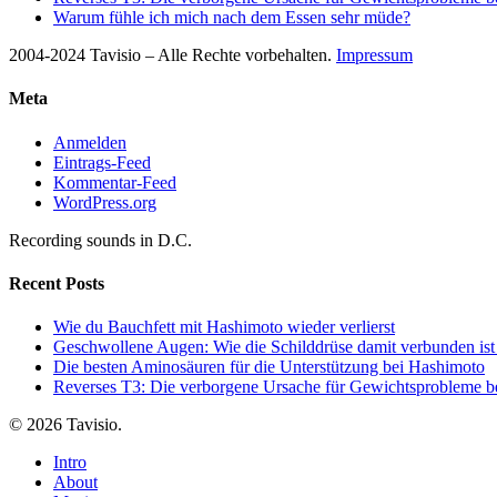
Warum fühle ich mich nach dem Essen sehr müde?
2004-2024 Tavisio – Alle Rechte vorbehalten.
Impressum
Meta
Anmelden
Eintrags-Feed
Kommentar-Feed
WordPress.org
Recording sounds in D.C.
Recent Posts
Wie du Bauchfett mit Hashimoto wieder verlierst
Geschwollene Augen: Wie die Schilddrüse damit verbunden ist
Die besten Aminosäuren für die Unterstützung bei Hashimoto
Reverses T3: Die verborgene Ursache für Gewichtsprobleme be
© 2026 Tavisio.
Close
Intro
Menu
About