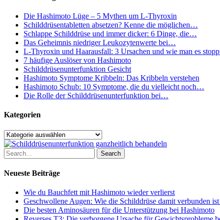
Die Hashimoto Lüge – 5 Mythen um L-Thyroxin
Schilddrüsentabletten absetzen? Kenne die möglichen…
Schlappe Schilddrüse und immer dicker: 6 Dinge, die…
Das Geheimnis niedriger Leukozytenwerte bei…
L-Thyroxin und Haarausfall: 3 Ursachen und wie man es stopp
7 häufige Auslöser von Hashimoto
Schilddrüsenunterfunktion Gesicht
Hashimoto Symptome Kribbeln: Das Kribbeln verstehen
Hashimoto Schub: 10 Symptome, die du vielleicht noch…
Die Rolle der Schilddrüsenunterfunktion bei…
Kategorien
Kategorien
Search
Neueste Beiträge
Wie du Bauchfett mit Hashimoto wieder verlierst
Geschwollene Augen: Wie die Schilddrüse damit verbunden ist
Die besten Aminosäuren für die Unterstützung bei Hashimoto
Reverses T3: Die verborgene Ursache für Gewichtsprobleme be