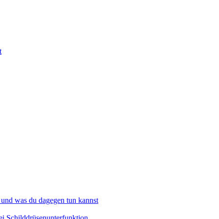
t
 und was du dagegen tun kannst
i Schilddrüsenunterfunktion