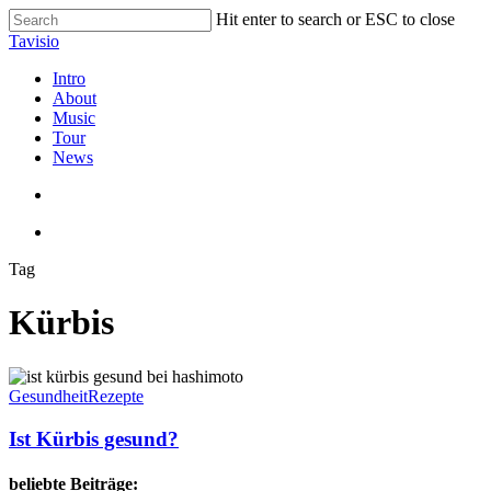
Skip
Hit enter to search or ESC to close
to
Close
Tavisio
main
Search
content
search
Menu
Intro
About
Music
Tour
News
search
Menu
Tag
Kürbis
Ist
Kürbis
Gesundheit
Rezepte
gesund?
Ist Kürbis gesund?
beliebte Beiträge: