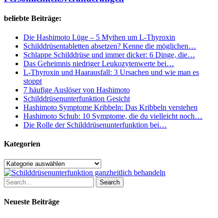
Persönlichkeitsveränderungen
beliebte Beiträge:
Die Hashimoto Lüge – 5 Mythen um L-Thyroxin
Schilddrüsentabletten absetzen? Kenne die möglichen…
Schlappe Schilddrüse und immer dicker: 6 Dinge, die…
Das Geheimnis niedriger Leukozytenwerte bei…
L-Thyroxin und Haarausfall: 3 Ursachen und wie man es
stoppt
7 häufige Auslöser von Hashimoto
Schilddrüsenunterfunktion Gesicht
Hashimoto Symptome Kribbeln: Das Kribbeln verstehen
Hashimoto Schub: 10 Symptome, die du vielleicht noch…
Die Rolle der Schilddrüsenunterfunktion bei…
Kategorien
Kategorien
Search
Neueste Beiträge