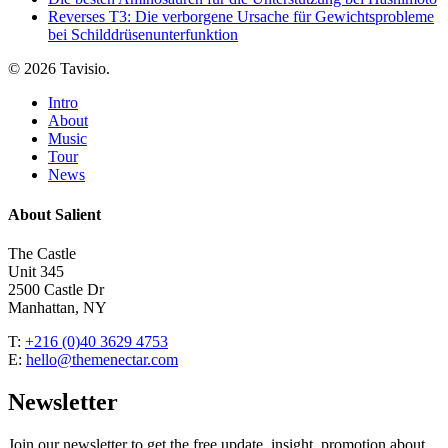
Reverses T3: Die verborgene Ursache für Gewichtsprobleme
bei Schilddrüsenunterfunktion
© 2026 Tavisio.
Close
Intro
Menu
About
Music
Tour
News
About Salient
The Castle
Unit 345
2500 Castle Dr
Manhattan, NY
T:
+216 (0)40 3629 4753
E:
hello@themenectar.com
Newsletter
Join our newsletter to get the free update, insight, promotion about