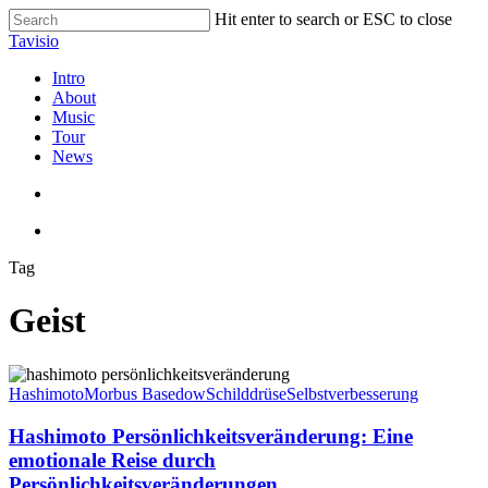
Skip
Hit enter to search or ESC to close
to
Close
Tavisio
main
Search
content
search
Menu
Intro
About
Music
Tour
News
search
Menu
Tag
Geist
Hashimoto
Persönlichkeitsveränderung:
Hashimoto
Morbus Basedow
Schilddrüse
Selbstverbesserung
Eine
emotionale
Hashimoto Persönlichkeitsveränderung: Eine
Reise
emotionale Reise durch
durch
Persönlichkeitsveränderungen