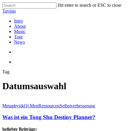
Skip
Hit enter to search or ESC to close
to
Close
Tavisio
main
Search
content
search
Menu
Intro
About
Music
Tour
News
search
Menu
Tag
Datumsauswahl
Was
ist
Metaphysik
Qi Men
Ressourcen
Selbstverbesserung
ein
Tong
Was ist ein Tong Shu Destiny Planner?
Shu
Destiny
beliebte Beiträge: