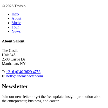
© 2026 Tavisio.
Close
Intro
Menu
About
Music
Tour
News
About Salient
The Castle
Unit 345
2500 Castle Dr
Manhattan, NY
T:
+216 (0)40 3629 4753
E:
hello@themenectar.com
Newsletter
Join our newsletter to get the free update, insight, promotion about
the entrepreneur, business, and career.