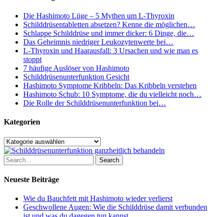
Planner?
Die Hashimoto Lüge – 5 Mythen um L-Thyroxin
Schilddrüsentabletten absetzen? Kenne die möglichen…
Schlappe Schilddrüse und immer dicker: 6 Dinge, die…
Das Geheimnis niedriger Leukozytenwerte bei…
L-Thyroxin und Haarausfall: 3 Ursachen und wie man es
stoppt
7 häufige Auslöser von Hashimoto
Schilddrüsenunterfunktion Gesicht
Hashimoto Symptome Kribbeln: Das Kribbeln verstehen
Hashimoto Schub: 10 Symptome, die du vielleicht noch…
Die Rolle der Schilddrüsenunterfunktion bei…
Kategorien
Kategorien
Search
Neueste Beiträge
Wie du Bauchfett mit Hashimoto wieder verlierst
Geschwollene Augen: Wie die Schilddrüse damit verbunden
ist und was du dagegen tun kannst