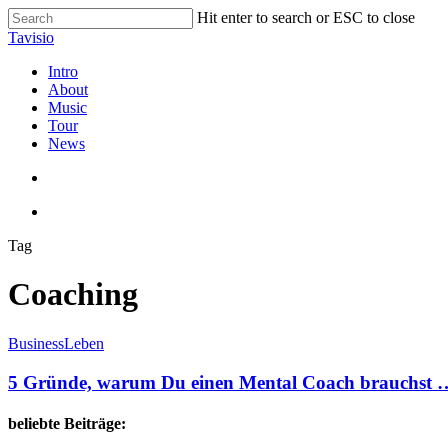
Skip
Hit enter to search or ESC to close
to
Close
Tavisio
main
Search
content
search
Menu
Intro
About
Music
Tour
News
search
Menu
Tag
Coaching
5
Business
Leben
Gründe,
warum
5 Gründe, warum Du einen Mental Coach brauchst 
Du
einen
beliebte Beiträge:
Mental