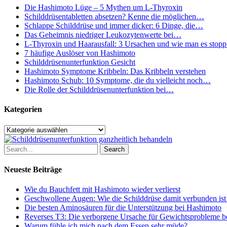
Coach
Die Hashimoto Lüge – 5 Mythen um L-Thyroxin
brauchst
Schilddrüsentabletten absetzen? Kenne die möglichen…
…
Schlappe Schilddrüse und immer dicker: 6 Dinge, die…
Das Geheimnis niedriger Leukozytenwerte bei…
L-Thyroxin und Haarausfall: 3 Ursachen und wie man es stopp
7 häufige Auslöser von Hashimoto
Schilddrüsenunterfunktion Gesicht
Hashimoto Symptome Kribbeln: Das Kribbeln verstehen
Hashimoto Schub: 10 Symptome, die du vielleicht noch…
Die Rolle der Schilddrüsenunterfunktion bei…
Kategorien
Kategorien
Search
Neueste Beiträge
Wie du Bauchfett mit Hashimoto wieder verlierst
Geschwollene Augen: Wie die Schilddrüse damit verbunden ist
Die besten Aminosäuren für die Unterstützung bei Hashimoto
Reverses T3: Die verborgene Ursache für Gewichtsprobleme be
Warum fühle ich mich nach dem Essen sehr müde?