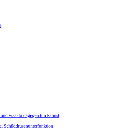
t
 und was du dagegen tun kannst
i Schilddrüsenunterfunktion