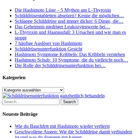
Die Hashimoto Lüge – 5 Mythen um L-Thyroxin
Schilddrüsentabletten absetzen? Kenne die möglichen…
Schlappe Schilddrüse und immer dicker: 6 Dinge, die…
Das Geheimnis niedriger Leukozytenwerte bei…
L-Thyroxin und Haarausfall: 3 Ursachen und wie man es
stoppt
7 häufige Auslöser von Hashimoto
Schilddrüsenunterfunktion Gesicht
Hashimoto Symptome Kribbeln: Das Kribbeln verstehen
Hashimoto Schub: 10 Symptome, die du vielleicht noch…
Die Rolle der Schilddrüsenunterfunktion bei…
Kategorien
Kategorien
Search
Neueste Beiträge
Wie du Bauchfett mit Hashimoto wieder verlierst
Geschwollene Augen: Wie die Schilddrüse damit verbunden
ist und was du dagegen tun kannst