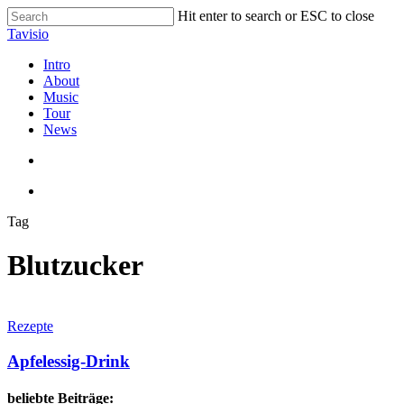
Skip
Hit enter to search or ESC to close
to
Close
Tavisio
main
Search
content
search
Menu
Intro
About
Music
Tour
News
search
Menu
Tag
Blutzucker
Apfelessig-
Drink
Rezepte
Apfelessig-Drink
beliebte Beiträge: