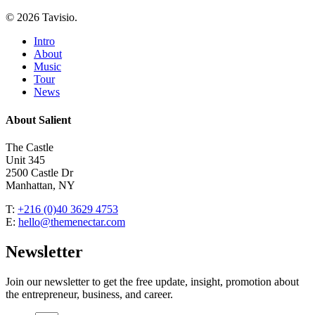
© 2026 Tavisio.
Close
Intro
Menu
About
Music
Tour
News
About Salient
The Castle
Unit 345
2500 Castle Dr
Manhattan, NY
T:
+216 (0)40 3629 4753
E:
hello@themenectar.com
Newsletter
Join our newsletter to get the free update, insight, promotion about
the entrepreneur, business, and career.