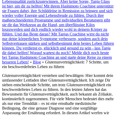
Lebensqualität zurückzugewinnen. Aber keine Sorge, Tanja Glass
ist hier, um dir zu helfen! Mit ihrem Hashimoto Coaching unterstützt
sie Frauen dabei, ihre Schilddrüse in Remission zu bringen und sich
wieder voller Energie und Lebensfreude zu fühlen. Durch ihre
maßgeschneiderten Programme und individuellen Beratungen gibt
sie dir das Werkzeug an die Hand, um überflüssige Kilos
loszuwerden und dich endlich wieder wohl in deinem Körper zu
fühlen. Und das Beste daran? Mit Tanjas Coaching wirst du nicht
nur deine körperlichen Symptome verbessern, sondern auch dein
Selbstvertrauen stärken und selbstbestimmt dein bestes Leben führen
können. Du verdienst es, glücklich und gesund zu sein - lass Tanja
dir dabei helfen! Worauf wartest du noch? Melde dich noch heute
bei Tanjas Hashimoto Coaching an und starte deine Reise zu einem
besseren Leben!
»
Blog
»
Glutenunverträglichkeit: 7 Schritte, um
ein beschwerdefreies Leben zu führen
Glutenunverträglichkeit verstehen und bewältigen: Hier kommt dein
umfassender Leitfaden über Glutenunverträglichkeit. Ich zeige Dir
sieben entscheidende Schritte, um trotz Glutenunverträglichkeit ein
beschwerdefreies Leben zu führen. In den letzten Jahren hat das
Bewusstsein für Glutenunverträglichkeit, auch bekannt als Zöliakie,
kontinuierlich zugenommen. Für viele Menschen bedeutet dies mehr
als nur eine Trenddiät – es ist eine ernsthafte medizinische
Bedingung, die eine genaue Diagnose und eine sorgfältige
Anpassung der Ernährung erfordert. In diesem Artikel werfen wir