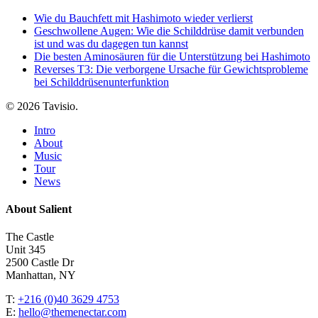
Wie du Bauchfett mit Hashimoto wieder verlierst
Geschwollene Augen: Wie die Schilddrüse damit verbunden
ist und was du dagegen tun kannst
Die besten Aminosäuren für die Unterstützung bei Hashimoto
Reverses T3: Die verborgene Ursache für Gewichtsprobleme
bei Schilddrüsenunterfunktion
© 2026 Tavisio.
Close
Intro
Menu
About
Music
Tour
News
About Salient
The Castle
Unit 345
2500 Castle Dr
Manhattan, NY
T:
+216 (0)40 3629 4753
E:
hello@themenectar.com